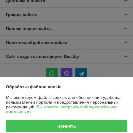
Доставка и оплата
График работы
Полная версия сайта
Политика обработки cookies
Сайт создан на платформе Deal.by
Обработка файлов cookie
Информация для покупателя
Мы используем файлы cookies для обеспечения удобства
пользователей портала и предоставления персональных
Юридическое лицо:
УП "Агро-Дон-Снаб"
рекомендаций.
Вы можете настроить файлы cookies или
220086 г. Минск, ул. Славинского 8А, к.5
отключить их.
Регистрационный номер ЕГР: 190437992
Принять
УНП: 190437992