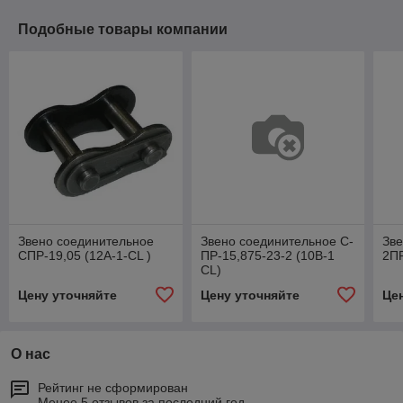
Подобные товары компании
Звено соединительное
Звено соединительное С-
Зве
СПР-19,05 (12А-1-CL )
ПР-15,875-23-2 (10В-1
2ПР
CL)
Цену уточняйте
Цену уточняйте
Це
О нас
Рейтинг не сформирован
Менее 5 отзывов за последний год