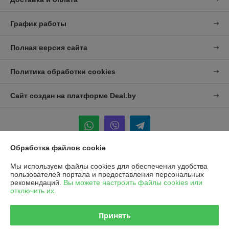
График работы
Полная версия сайта
Политика обработки cookies
Сайт создан на платформе Deal.by
Обработка файлов cookie
Информация для покупателя
Мы используем файлы cookies для обеспечения удобства
пользователей портала и предоставления персональных
Юридическое лицо:
УП "Агро-Дон-Снаб"
рекомендаций.
Вы можете настроить файлы cookies или
220086 г. Минск, ул. Славинского 8А, к.5
отключить их.
Регистрационный номер ЕГР: 190437992
Принять
УНП: 190437992