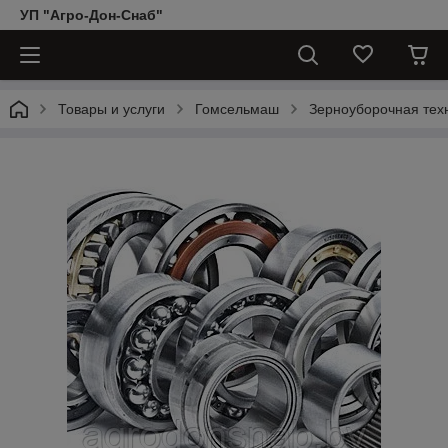
УП "Агро-Дон-Снаб"
Товары и услуги
Гомсельмаш
Зерноуборочная тех