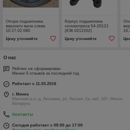
Опора подшипника
Корпус подшипника
Оп
верхнего вала слева
соломотряса 54-20121
вер
10.27.02.080
(КЗК 0212202)
10.
(фл.10.27.02.203+680210)
(фл
Цену уточняйте
Цену уточняйте
Це
01
О нас
Рейтинг не сформирован
Менее 5 отзывов за последний год
Работает с 11.03.2016
г. Минск
Минский р-н, д. Лесковка, ул. Лесная, 2а, каб. 107, Минск,
Беларусь
Контакты
Сегодня работает с 09:00 до 17:00