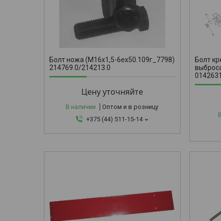
КВС-1-0142
Болт ножа (М16х1,5-6ех50.109г_7798)
Болт кр
214769.0/214213.0
выброса
014263
Цену уточняйте
В наличии
Оптом и в розницу
+375 (44) 511-15-14