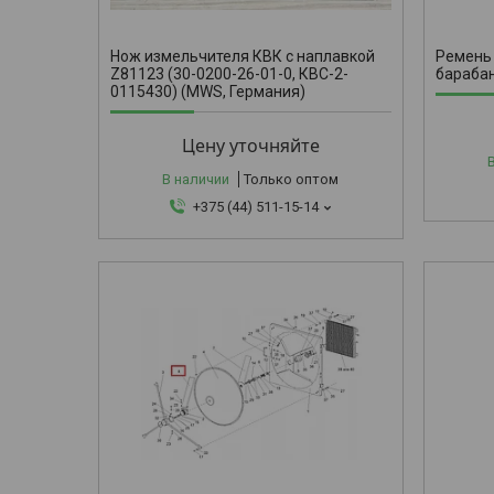
Нож измельчителя КВК с наплавкой
Ремень
Z81123 (30-0200-26-01-0, КВС-2-
барабан
0115430) (MWS, Германия)
Цену уточняйте
В наличии
Только оптом
+375 (44) 511-15-14
900/9-9/32