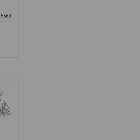
15560
м