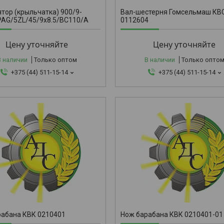
тор (крыльчатка) 900/9-
Вал-шестерня Гомсельмаш КВС
PAG/5ZL/45/9x8.5/BC110/A
0112604
Цену уточняйте
Цену уточняйте
В наличии
Только оптом
В наличии
Только опто
+375 (44) 511-15-14
+375 (44) 511-15-14
КВК 021040
рабана КВК 0210401
Нож барабана КВК 0210401-01