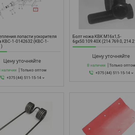
М16х1,5-6g
епления лопасти ускорителя
Болт ножа КВК М16х1,5-
 КВС-1-0142632 (КВС-1-
6gx50.109.40Х (214.769.0, 214.2
1)
Цену уточняйте
Цену уточняйте
В наличии
Только опто
В наличии
Только оптом
+375 (44) 511-15-14
+375 (44) 511-15-14