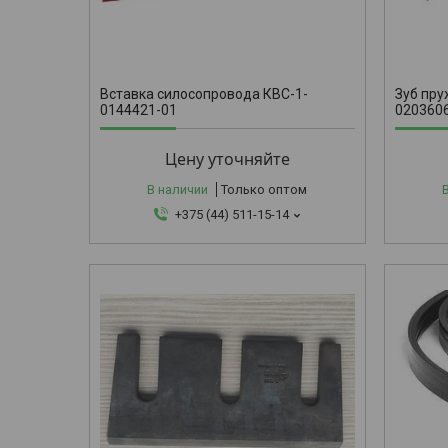
КИС 090360
Вставка силосопровода КВС-1-
Зуб пру
0144421-01
0203606
Цену уточняйте
В наличии
Только оптом
+375 (44) 511-15-14
00
7НВ-9100La