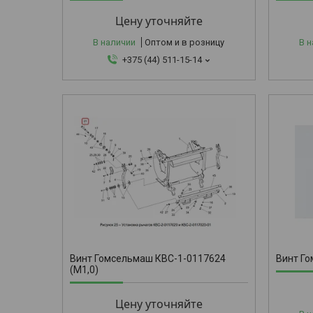
Цену уточняйте
В наличии
Оптом и в розницу
В 
+375 (44) 511-15-14
КВС-2-0111
Винт Гомсельмаш КВС-1-0117624
Винт Г
(М1,0)
Цену уточняйте