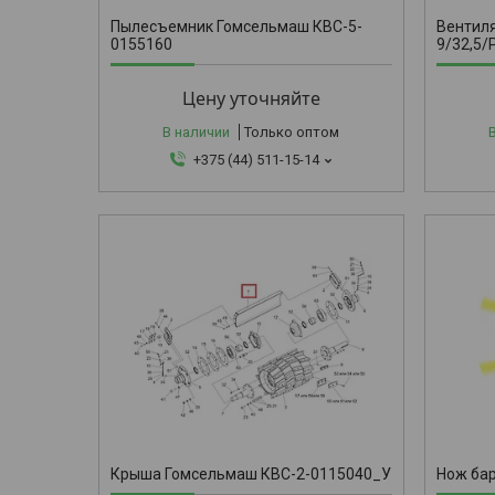
Пылесъемник Гомсельмаш КВС-5-
Вентиля
0155160
9/32,5/
Цену уточняйте
В наличии
Только оптом
+375 (44) 511-15-14
КВК 021040
Крыша Гомсельмаш КВС-2-0115040_У
Нож ба